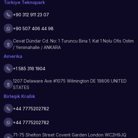
Türkiye Teknopark
+90 312 911 23 07
+90 507 406 44 98
Cevat Dündar Cd. No: 1 Turuncu Bina 1. Kat 1 Nolu Ofis Ostim
/ Yenimahalle / ANKARA
Amerika
+1 585 316 1904
1207 Delaware Ave #1075 Wilmington DE 19806 UNITED
STATES
Birleşik Krallık
+44 7775202782
+44 7775202782
71-75 Shelton Street Covent Garden London WC2H9JQ