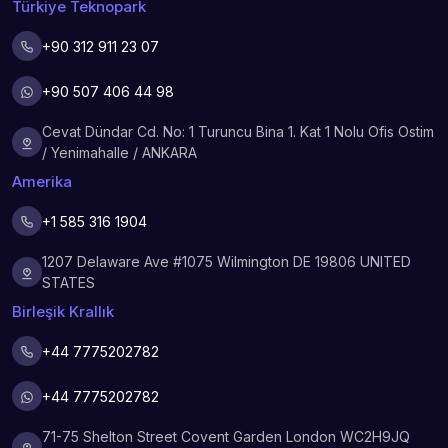
Türkiye Teknopark
+90 312 911 23 07
+90 507 406 44 98
Cevat Dündar Cd. No: 1 Turuncu Bina 1. Kat 1 Nolu Ofis Ostim
/ Yenimahalle / ANKARA
Amerika
+1 585 316 1904
1207 Delaware Ave #1075 Wilmington DE 19806 UNITED
STATES
Birleşik Krallık
+44 7775202782
+44 7775202782
71-75 Shelton Street Covent Garden London WC2H9JQ