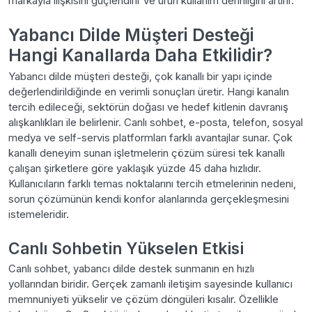
markayla ilişkisini güçlendirir ve ürün kullanım derinliğini artırır.
Yabancı Dilde Müşteri Desteği
Hangi Kanallarda Daha Etkilidir?
Yabancı dilde müşteri desteği, çok kanallı bir yapı içinde
değerlendirildiğinde en verimli sonuçları üretir. Hangi kanalın
tercih edileceği, sektörün doğası ve hedef kitlenin davranış
alışkanlıkları ile belirlenir. Canlı sohbet, e-posta, telefon, sosyal
medya ve self-servis platformları farklı avantajlar sunar. Çok
kanallı deneyim sunan işletmelerin çözüm süresi tek kanallı
çalışan şirketlere göre yaklaşık yüzde 45 daha hızlıdır.
Kullanıcıların farklı temas noktalarını tercih etmelerinin nedeni,
sorun çözümünün kendi konfor alanlarında gerçekleşmesini
istemeleridir.
Canlı Sohbetin Yükselen Etkisi
Canlı sohbet, yabancı dilde destek sunmanın en hızlı
yollarından biridir. Gerçek zamanlı iletişim sayesinde kullanıcı
memnuniyeti yükselir ve çözüm döngüleri kısalır. Özellikle