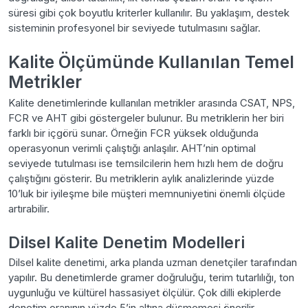
süresi gibi çok boyutlu kriterler kullanılır. Bu yaklaşım, destek
sisteminin profesyonel bir seviyede tutulmasını sağlar.
Kalite Ölçümünde Kullanılan Temel
Metrikler
Kalite denetimlerinde kullanılan metrikler arasında CSAT, NPS,
FCR ve AHT gibi göstergeler bulunur. Bu metriklerin her biri
farklı bir içgörü sunar. Örneğin FCR yüksek olduğunda
operasyonun verimli çalıştığı anlaşılır. AHT’nin optimal
seviyede tutulması ise temsilcilerin hem hızlı hem de doğru
çalıştığını gösterir. Bu metriklerin aylık analizlerinde yüzde
10’luk bir iyileşme bile müşteri memnuniyetini önemli ölçüde
artırabilir.
Dilsel Kalite Denetim Modelleri
Dilsel kalite denetimi, arka planda uzman denetçiler tarafından
yapılır. Bu denetimlerde gramer doğruluğu, terim tutarlılığı, ton
uygunluğu ve kültürel hassasiyet ölçülür. Çok dilli ekiplerde
denetim oranının yüzde 5’in altına düşmemesi önerilir.