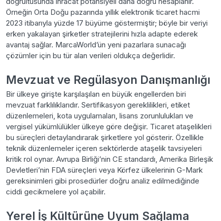
doğrultusunda ihracat potansiyeli daha doğru hesaplanır.
Örneğin Orta Doğu pazarında yıllık elektronik ticaret hacmi
2023 itibarıyla yüzde 17 büyüme göstermiştir; böyle bir veriyi
erken yakalayan şirketler stratejilerini hızla adapte ederek
avantaj sağlar. MarcaWorld’ün yeni pazarlara sunacağı
çözümler için bu tür alan verileri oldukça değerlidir.
Mevzuat ve Regülasyon Danışmanlığı
Bir ülkeye girişte karşılaşılan en büyük engellerden biri
mevzuat farklılıklarıdır. Sertifikasyon gereklilikleri, etiket
düzenlemeleri, kota uygulamaları, lisans zorunlulukları ve
vergisel yükümlülükler ülkeye göre değişir. Ticaret ataşelikleri
bu süreçleri detaylandırarak şirketlere yol gösterir. Özellikle
teknik düzenlemeler içeren sektörlerde ataşelik tavsiyeleri
kritik rol oynar. Avrupa Birliği’nin CE standardı, Amerika Birleşik
Devletleri’nin FDA süreçleri veya Körfez ülkelerinin G-Mark
gereksinimleri gibi prosedürler doğru analiz edilmediğinde
ciddi gecikmelere yol açabilir.
Yerel İş Kültürüne Uyum Sağlama