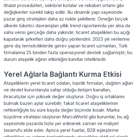
ithalat prosedürleri, sektörel kotalar ve rekabet ortamı gibi
değişkenler sürekli takip edilir. Bu dinamik yapı sayesinde
pazar giriş stratejileri daha az riskle şekillenir. Örneğin birçok
ülkede tüketici davranışları yıllık trend raporlarında yer alsa da
saha verisi gerçeğe daha yakındır; ticaret ataşelikleri bu açığı
kapatarak şirketleri daha doğru yönlendirir. 2023 yılı verilerine
göre dış temsilciliklerde görev yapan ticaret uzmanları, Türk
firmalarına 25 binden fazla operasyonel destek sağlamıştır; bu
durum ataşelik ağının etkinliğini kanıtlar niteliktedir.
Yerel Ağlarla Bağlantı Kurma Etkisi
Ataşeliklerin yerel ticaret odaları, lojistik firmaları, dağıtım ağları
ve devlet kurumlarıyla sahip olduğu iletişim kanalları,
ihracatçılar için yüksek değer oluşturur. Doğru iş ortaklarını
bulmak bazen aylar sürebilir; fakat ticaret ataşeliklerinin
rehberliğiyle bu süre kayda değer biçimde kısalır. Marka
büyütme stratejisi oluşturan MarcaWorld gibi kurumlar, bu ağ
sayesinde pazarda hızla yer edinerek zaman ve maliyet
tasarrufu elde eder. Ayrıca yerel fuarlar, B2B eşleştirme
etkinlikleri ve yatırım toplantılarında ataşelikler aktif rol alarak