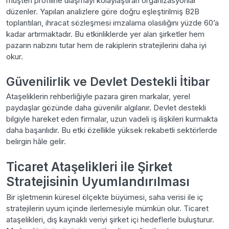
müşteri profiline ulaşmayı kolaylaştıran organizasyonlar
düzenler. Yapılan analizlere göre doğru eşleştirilmiş B2B
toplantıları, ihracat sözleşmesi imzalama olasılığını yüzde 60’a
kadar artırmaktadır. Bu etkinliklerde yer alan şirketler hem
pazarın nabzını tutar hem de rakiplerin stratejilerini daha iyi
okur.
Güvenilirlik ve Devlet Destekli İtibar
Ataşeliklerin rehberliğiyle pazara giren markalar, yerel
paydaşlar gözünde daha güvenilir algılanır. Devlet destekli
bilgiyle hareket eden firmalar, uzun vadeli iş ilişkileri kurmakta
daha başarılıdır. Bu etki özellikle yüksek rekabetli sektörlerde
belirgin hâle gelir.
Ticaret Ataşelikleri ile Şirket
Stratejisinin Uyumlandırılması
Bir işletmenin küresel ölçekte büyümesi, saha verisi ile iç
stratejilerin uyum içinde ilerlemesiyle mümkün olur. Ticaret
ataşelikleri, dış kaynaklı veriyi şirket içi hedeflerle buluşturur.