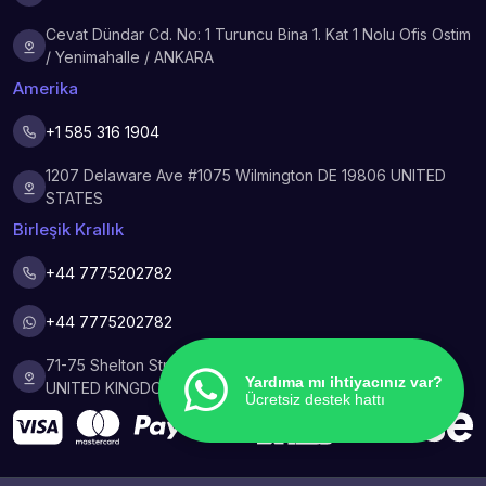
Cevat Dündar Cd. No: 1 Turuncu Bina 1. Kat 1 Nolu Ofis Ostim
/ Yenimahalle / ANKARA
Amerika
+1 585 316 1904
1207 Delaware Ave #1075 Wilmington DE 19806 UNITED
STATES
Birleşik Krallık
+44 7775202782
+44 7775202782
71-75 Shelton Street Covent Garden London WC2H9JQ
Yardıma mı ihtiyacınız var?
UNITED KINGDOM
Ücretsiz destek hattı