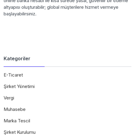
online banka hesabı ile kısa sürede yasal, güvenilir bir ödeme
altyapısı oluşturabilir; global müşterilere hizmet vermeye
başlayabilirsiniz.
Kategoriler
E-Ticaret
Şirket Yönetimi
Vergi
Muhasebe
Marka Tescil
Şirket Kurulumu