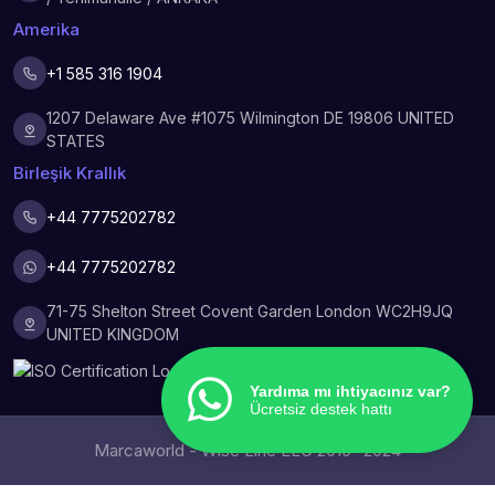
Amerika
+1 585 316 1904
1207 Delaware Ave #1075 Wilmington DE 19806 UNITED
STATES
Birleşik Krallık
+44 7775202782
+44 7775202782
71-75 Shelton Street Covent Garden London WC2H9JQ
UNITED KINGDOM
Yardıma mı ihtiyacınız var?
Ücretsiz destek hattı
Marcaworld - Wise Line LLC 2010- 2024