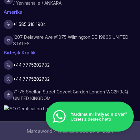
/ Yenimahalle / ANKARA
Amerika
+1 585 316 1904
1207 Delaware Ave #1075 Wilmington DE 19806 UNITED
STATES
Birleşik Krallık
+44 7775202782
+44 7775202782
71-75 Shelton Street Covent Garden London WC2H9JQ
UNITED KINGDOM
Yardıma mı ihtiyacınız var?
Ücretsiz destek hattı
Marcaworld - Wise Line LLC 2010- 2024