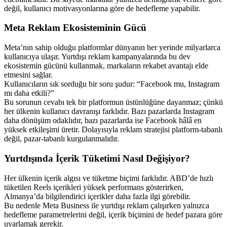
değil, kullanıcı motivasyonlarına göre de hedefleme yapabilir.
Meta Reklam Ekosisteminin Gücü
Meta’nın sahip olduğu platformlar dünyanın her yerinde milyarlarca
kullanıcıya ulaşır. Yurtdışı reklam kampanyalarında bu dev
ekosistemin gücünü kullanmak, markaların rekabet avantajı elde
etmesini sağlar.
Kullanıcıların sık sorduğu bir soru şudur: “Facebook mu, Instagram
mı daha etkili?”
Bu sorunun cevabı tek bir platformun üstünlüğüne dayanmaz; çünkü
her ülkenin kullanıcı davranışı farklıdır. Bazı pazarlarda Instagram
daha dönüşüm odaklıdır, bazı pazarlarda ise Facebook hâlâ en
yüksek etkileşimi üretir. Dolayısıyla reklam stratejisi platform-tabanlı
değil, pazar-tabanlı kurgulanmalıdır.
Yurtdışında İçerik Tüketimi Nasıl Değişiyor?
Her ülkenin içerik algısı ve tüketme biçimi farklıdır. ABD’de hızlı
tüketilen Reels içerikleri yüksek performans gösterirken,
Almanya’da bilgilendirici içerikler daha fazla ilgi görebilir.
Bu nedenle Meta Business ile yurtdışı reklam çalışırken yalnızca
hedefleme parametrelerini değil, içerik biçimini de hedef pazara göre
uyarlamak gerekir.