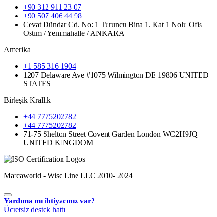
+90 312 911 23 07
+90 507 406 44 98
Cevat Dündar Cd. No: 1 Turuncu Bina 1. Kat 1 Nolu Ofis
Ostim / Yenimahalle / ANKARA
Amerika
+1 585 316 1904
1207 Delaware Ave #1075 Wilmington DE 19806 UNITED
STATES
Birleşik Krallık
+44 7775202782
+44 7775202782
71-75 Shelton Street Covent Garden London WC2H9JQ
UNITED KINGDOM
Marcaworld - Wise Line LLC 2010- 2024
Yardıma mı ihtiyacınız var?
Ücretsiz destek hattı