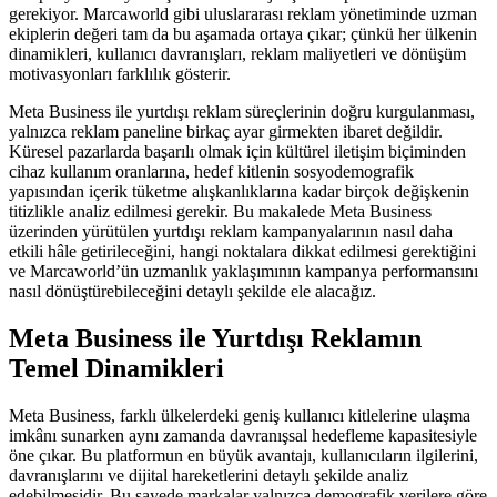
gerekiyor. Marcaworld gibi uluslararası reklam yönetiminde uzman
ekiplerin değeri tam da bu aşamada ortaya çıkar; çünkü her ülkenin
dinamikleri, kullanıcı davranışları, reklam maliyetleri ve dönüşüm
motivasyonları farklılık gösterir.
Meta Business ile yurtdışı reklam süreçlerinin doğru kurgulanması,
yalnızca reklam paneline birkaç ayar girmekten ibaret değildir.
Küresel pazarlarda başarılı olmak için kültürel iletişim biçiminden
cihaz kullanım oranlarına, hedef kitlenin sosyodemografik
yapısından içerik tüketme alışkanlıklarına kadar birçok değişkenin
titizlikle analiz edilmesi gerekir. Bu makalede Meta Business
üzerinden yürütülen yurtdışı reklam kampanyalarının nasıl daha
etkili hâle getirileceğini, hangi noktalara dikkat edilmesi gerektiğini
ve Marcaworld’ün uzmanlık yaklaşımının kampanya performansını
nasıl dönüştürebileceğini detaylı şekilde ele alacağız.
Meta Business ile Yurtdışı Reklamın
Temel Dinamikleri
Meta Business, farklı ülkelerdeki geniş kullanıcı kitlelerine ulaşma
imkânı sunarken aynı zamanda davranışsal hedefleme kapasitesiyle
öne çıkar. Bu platformun en büyük avantajı, kullanıcıların ilgilerini,
davranışlarını ve dijital hareketlerini detaylı şekilde analiz
edebilmesidir. Bu sayede markalar yalnızca demografik verilere göre