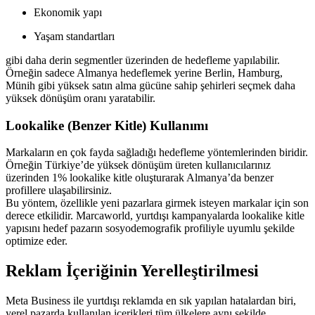
Ekonomik yapı
Yaşam standartları
gibi daha derin segmentler üzerinden de hedefleme yapılabilir.
Örneğin sadece Almanya hedeflemek yerine Berlin, Hamburg,
Münih gibi yüksek satın alma gücüne sahip şehirleri seçmek daha
yüksek dönüşüm oranı yaratabilir.
Lookalike (Benzer Kitle) Kullanımı
Markaların en çok fayda sağladığı hedefleme yöntemlerinden biridir.
Örneğin Türkiye’de yüksek dönüşüm üreten kullanıcılarınız
üzerinden 1% lookalike kitle oluşturarak Almanya’da benzer
profillere ulaşabilirsiniz.
Bu yöntem, özellikle yeni pazarlara girmek isteyen markalar için son
derece etkilidir. Marcaworld, yurtdışı kampanyalarda lookalike kitle
yapısını hedef pazarın sosyodemografik profiliyle uyumlu şekilde
optimize eder.
Reklam İçeriğinin Yerelleştirilmesi
Meta Business ile yurtdışı reklamda en sık yapılan hatalardan biri,
yerel pazarda kullanılan içerikleri tüm ülkelere aynı şekilde