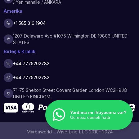
/ Yenimahalle / ANKARA
Amerika
+1 585 316 1904
1207 Delaware Ave #1075 Wilmington DE 19806 UNITED
STATES
Birleşik Krallık
+44 7775202782
+44 7775202782
71-75 Shelton Street Covent Garden London WC2H9JQ
UNITED KINGDOM
Yardıma mı ihtiyacınız var?
Ücretsiz destek hattı
Marcaworld - Wise Line LLC 2010- 2024