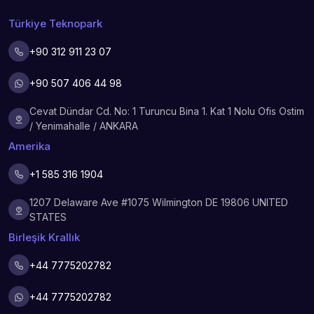
Türkiye Teknopark
+90 312 911 23 07
+90 507 406 44 98
Cevat Dündar Cd. No: 1 Turuncu Bina 1. Kat 1 Nolu Ofis Ostim
/ Yenimahalle / ANKARA
Amerika
+1 585 316 1904
1207 Delaware Ave #1075 Wilmington DE 19806 UNITED
STATES
Birleşik Krallık
+44 7775202782
+44 7775202782