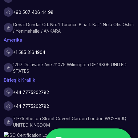
+90 507 406 44 98
Cevat Dündar Cd. No: 1 Turuncu Bina 1. Kat 1 Nolu Ofis Ostim
/ Yenimahalle / ANKARA
Amerika
+1 585 316 1904
1207 Delaware Ave #1075 Wilmington DE 19806 UNITED
STATES
Birleşik Krallık
+44 7775202782
+44 7775202782
71-75 Shelton Street Covent Garden London WC2H9JQ
UNITED KINGDOM