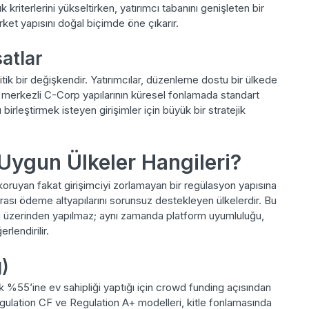
k kriterlerini yükseltirken, yatırımcı tabanını genişleten bir
ket yapısını doğal biçimde öne çıkarır.
satlar
itik bir değişkendir. Yatırımcılar, düzenleme dostu bir ülkede
 merkezli C-Corp yapılarının küresel fonlamada standart
 birleştirmek isteyen girişimler için büyük bir stratejik
Uygun Ülkeler Hangileri?
 koruyan fakat girişimciyi zorlamayan bir regülasyon yapısına
ararası ödeme altyapılarını sorunsuz destekleyen ülkelerdir. Bu
leri üzerinden yapılmaz; aynı zamanda platform uyumluluğu,
rlendirilir.
)
k %55’ine ev sahipliği yaptığı için crowd funding açısından
egulation CF ve Regulation A+ modelleri, kitle fonlamasında