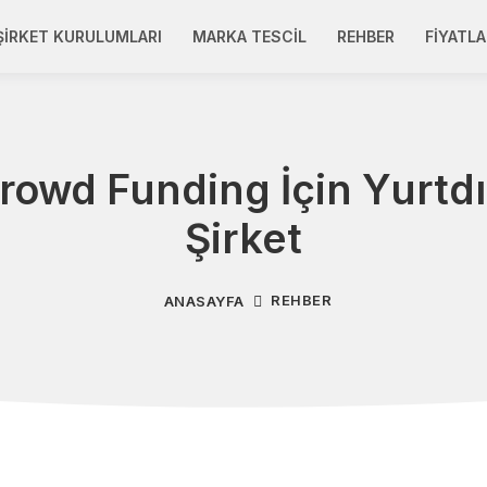
ŞIRKET KURULUMLARI
MARKA TESCIL
REHBER
FIYATLA
rowd Funding İçin Yurtdı
Şirket
REHBER
ANASAYFA