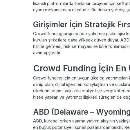
lisanslı platformlarda fonlanan projeler için şeffaflı
uyum mekanizması oluşturur. Bu durum yurtdışı şir
Girişimler İçin Stratejik Fır
Crowd funding projelerinde yatırımcı psikolojisi kr
kurulan şirketlere daha yüksek güven duyar. ABD
hâline gelmesi, risk sermayesi ile kitle fonlamasını
avantaj yaratır.
Crowd Funding İçin En 
Crowd funding için en uygun ülkeler, yatırımcıları
sahip olan, dijital işlemleri kolaylaştıran ve ulusl
ülkelerin seçimi yalnızca maliyet ve vergi kriter
hisse yapıları ve yatırımcı ilişkileri süreçleri de değe
ABD (Delaware – Wyoming
ABD, küresel erken aşama yatırım akışının yaklaşı
en büyük potansiyeli sunan pazarlardan biridir. R