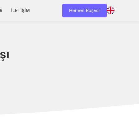
Hemen Başvur
R
İLETIŞIM
şı