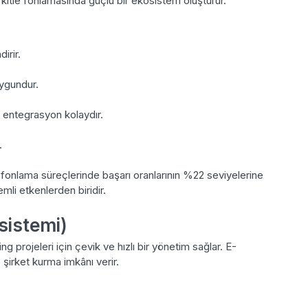
 kitle fonlamasında güçlü bir ekosistem oluşturur.
irir.
uygundur.
 entegrasyon kolaydır.
.
 fonlama süreçlerinde başarı oranlarının %22 seviyelerine
mli etkenlerden biridir.
sistemi)
g projeleri için çevik ve hızlı bir yönetim sağlar. E-
şirket kurma imkânı verir.