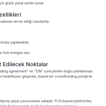
 için güçlü yasal zemin sunar.
llikleri
rının tercih ettiği standarttır.
olay yapılandırılır.
r hızlı entegre olur.
 Edilecek Noktalar
rating agreement” ve “EIN” süreçlerinin doğru planlanması
ı hedefleyen girişimler, lisanslı bir crowdfunding portalı ile
elişmiş yasal çerçevesine sahiptir. FCA lisanslı platformlar,