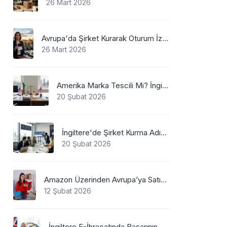
26 Mart 2026
Avrupa'da Şirket Kurarak Oturum İzni Alınabilecek En Mantıklı Ülkeler Nelerdir?
26 Mart 2026
Amerika Marka Tescili Mi? İngiltere Mi?
20 Şubat 2026
İngiltere'de Şirket Kurma Adımları
20 Şubat 2026
Amazon Üzerinden Avrupa’ya Satış Yaparken Marka Tescilinin Önemi
12 Şubat 2026
İngiltere E-İhracatında Başarının Anahtarı: Marka Tescili