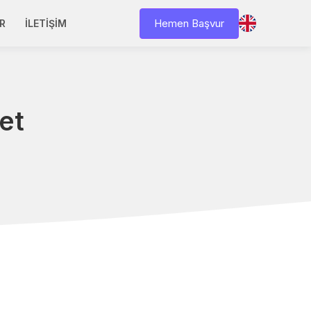
Hemen Başvur
R
İLETIŞIM
ket