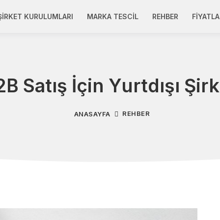
ŞIRKET KURULUMLARI
MARKA TESCIL
REHBER
FIYATLA
B Satış İçin Yurtdışı Şir
REHBER
ANASAYFA