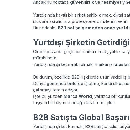
Ancak bu noktada
güvenilirlik
ve
resmiyet
yine
Yurtdışında kayıtlı bir şirket sahibi olmak, dijital s
uluslararası alıcılara profesyonel bir izlenim verir.
Bu nedenle,
B2B satışa girmeden önce yurtdış
Yurtdışı Şirketin Getirdi
Global pazarda güçlü bir marka olmak, yalnızca iyi
mümkündür.
Yurtdışında şirket sahibi olmak, markanızı
ulusla
Bu durum, özellikle B2B ilişkilerde uzun vadeli iş bi
Dünya genelinde binlerce işletme, kendi ülkesindeki
çalışmayı tercih ediyor.
İşte bu yüzden
Marca World
, yalnızca bir kuru
taşıyan bir büyüme ortağı olarak öne çıkar.
B2B Satışta Global Başarı
Yurtdışında şirket kurmak, B2B satışta kalıcı büyüm