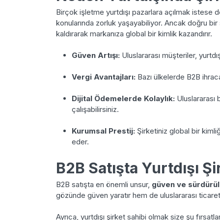
Birçok işletme yurtdışı pazarlara açılmak istese d
konularında zorluk yaşayabiliyor. Ancak doğru bir s
kaldırarak markanıza global bir kimlik kazandırır.
Güven Artışı:
Uluslararası müşteriler, yurtdı
Vergi Avantajları:
Bazı ülkelerde B2B ihracat
Dijital Ödemelerde Kolaylık:
Uluslararası 
çalışabilirsiniz.
Kurumsal Prestij:
Şirketiniz global bir kiml
eder.
B2B Satışta Yurtdışı Şi
B2B satışta en önemli unsur,
güven ve sürdürüleb
gözünde güven yaratır hem de uluslararası ticaret
Ayrıca, yurtdışı şirket sahibi olmak size şu fırsatla