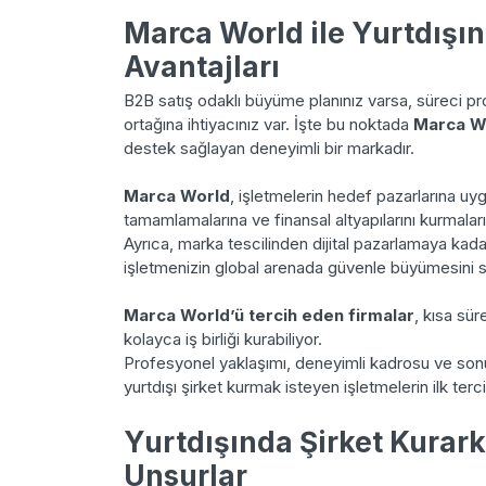
Marca World ile Yurtdışı
Avantajları
B2B satış odaklı büyüme planınız varsa, süreci pr
ortağına ihtiyacınız var. İşte bu noktada
Marca W
destek sağlayan deneyimli bir markadır.
Marca World
, işletmelerin hedef pazarlarına uy
tamamlamalarına ve finansal altyapılarını kurmaları
Ayrıca, marka tescilinden dijital pazarlamaya kad
işletmenizin global arenada güvenle büyümesini s
Marca World’ü tercih eden firmalar
, kısa sür
kolayca iş birliği kurabiliyor.
Profesyonel yaklaşımı, deneyimli kadrosu ve sonu
yurtdışı şirket kurmak isteyen işletmelerin ilk terci
Yurtdışında Şirket Kurar
Unsurlar