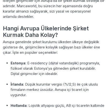
isteyen girişimciler için Avrupa’da bir şirket kurmak stratejik bir
adımdır. Marcaworld, bu sürecin her aşamasında doğru
kararlar almanızı sağlayarak, sizi yasal ve operasyonel
anlamda destekler.
Hangi Avrupa Ülkelerinde Şirket
Kurmak Daha Kolay?
Avrupa genelinde şirket kurulumu ülkeden ülkeye değişiklik
gösterse de, girişimcilere kolaylık sağlayan bazı ülkeler öne
çıkar. İşte en popüler seçenekler:
Estonya
: E-residency (dijital vatandaşlık) programıyla,
fiziksel olarak Estonya’ya gitmeden şirket kurulabilir.
Dijital girişimciler için idealdir.
İrlanda
: Düşük kurumlar vergisi (%12,5) ile çok uluslu
firmaların merkez üssüdür. Avrupa içi ticaret için
uygundur.
Hollanda
: Lojistik altyapısı güçlü, AB içi ticaretin kalbinde