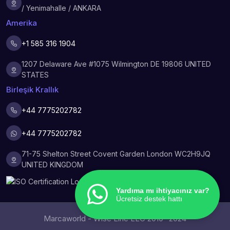
/ Yenimahalle / ANKARA
Amerika
+1 585 316 1904
1207 Delaware Ave #1075 Wilmington DE 19806 UNITED
STATES
Birleşik Krallık
+44 7775202782
+44 7775202782
71-75 Shelton Street Covent Garden London WC2H9JQ
UNITED KINGDOM
Yardıma mı ihtiyacınız var?
Ücretsiz destek hattı
Marcaworld - Wise Line LLC 2010- 2024