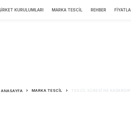
ŞIRKET KURULUMLARI
MARKA TESCIL
REHBER
FIYATLA
Tescil süresi ne kadardır
MARKA TESCIL
TESCIL SÜRESI NE KADARDIR
ANASAYFA