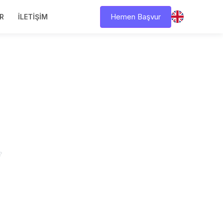
Hemen Başvur
R
İLETIŞIM
?
?