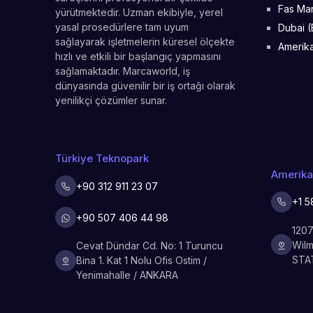
Fas Mar
yürütmektedir. Uzman ekibiyle, yerel
yasal prosedürlere tam uyum
Dubai (
sağlayarak işletmelerin küresel ölçekte
Amerika
hızlı ve etkili bir başlangıç yapmasını
sağlamaktadır. Marcaworld, iş
dünyasında güvenilir bir iş ortağı olarak
yenilikçi çözümler sunar.
Türkiye Teknopark
Amerik
+90 312 911 23 07
+1 5
+90 507 406 44 98
1207
Wilm
Cevat Dündar Cd. No: 1 Turuncu
STA
Bina 1. Kat 1 Nolu Ofis Ostim /
Yenimahalle / ANKARA