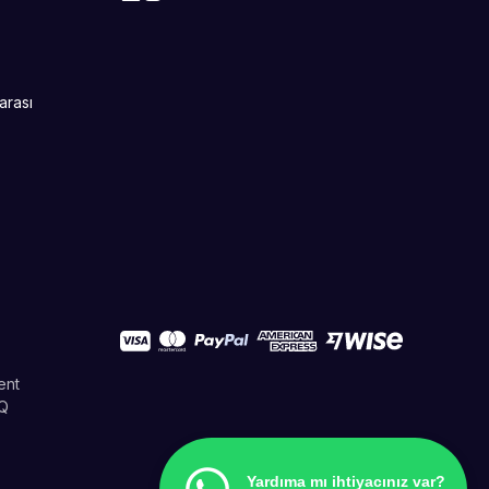
arası
ent
Q
Yardıma mı ihtiyacınız var?