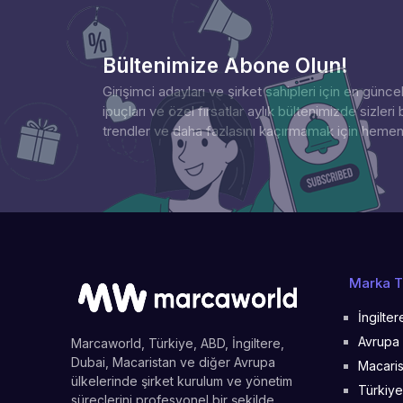
Bültenimize Abone Olun!
Girişimci adayları ve şirket sahipleri için en günce
ipuçları ve özel fırsatlar aylık bültenimizde sizleri b
trendler ve daha fazlasını kaçırmamak için heme
Marka Te
İngilte
Avrupa 
Marcaworld, Türkiye, ABD, İngiltere,
Dubai, Macaristan ve diğer Avrupa
Macaris
ülkelerinde şirket kurulum ve yönetim
Türkiye
süreçlerini profesyonel bir şekilde