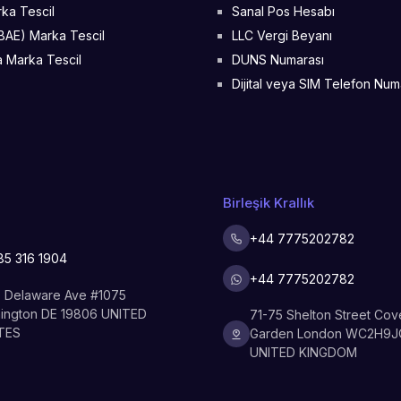
ka Tescil
Sanal Pos Hesabı
BAE) Marka Tescil
LLC Vergi Beyanı
 Marka Tescil
DUNS Numarası
Dijital veya SIM Telefon Num
Birleşik Krallık
a
+44 7775202782
85 316 1904
+44 7775202782
 Delaware Ave #1075
ington DE 19806 UNITED
71-75 Shelton Street Cov
TES
Garden London WC2H9J
UNITED KINGDOM