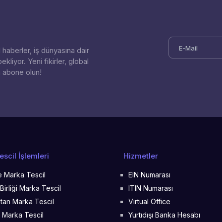
l haberler, iş dünyasına dair
ekliyor. Yeni fikirler, global
n abone olun!
scil İşlemleri
Hizmetler
re Marka Tescil
EIN Numarası
Birliği Marka Tescil
ITIN Numarası
tan Marka Tescil
Virtual Office
 Marka Tescil
Yurtıdışı Banka Hesabı