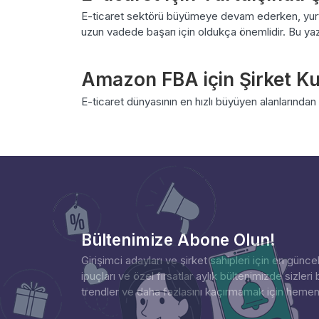
E-ticaret sektörü büyümeye devam ederken, yurtdı
uzun vadede başarı için oldukça önemlidir. Bu yazıd
Amazon FBA için Şirket K
E-ticaret dünyasının en hızlı büyüyen alanlarından
Bültenimize Abone Olun!
Girişimci adayları ve şirket sahipleri için en günce
ipuçları ve özel fırsatlar aylık bültenimizde sizleri b
trendler ve daha fazlasını kaçırmamak için heme