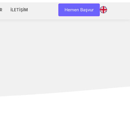
Hemen Başvur
R
İLETIŞIM