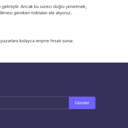
e gelmiştir. Ancak bu süreci doğru yönetmek,
dilmesi gereken noktaları ele alıyoruz.
pazarlara kolayca erişme fırsatı sunar.
Gönder