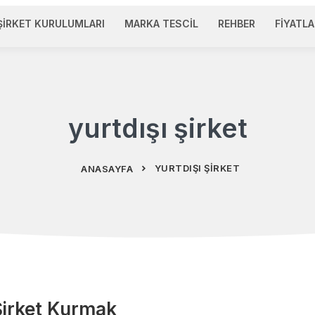
ŞIRKET KURULUMLARI
MARKA TESCIL
REHBER
FIYATLA
yurtdışı şirket
YURTDIŞI ŞIRKET
ANASAYFA
 Şirket Kurmak