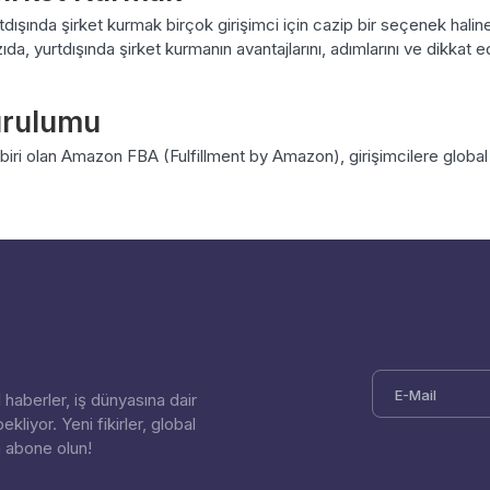
şında şirket kurmak birçok girişimci için cazip bir seçenek halin
a, yurtdışında şirket kurmanın avantajlarını, adımlarını ve dikkat e
urulumu
 biri olan Amazon FBA (Fulfillment by Amazon), girişimcilere global 
l haberler, iş dünyasına dair
ekliyor. Yeni fikirler, global
n abone olun!