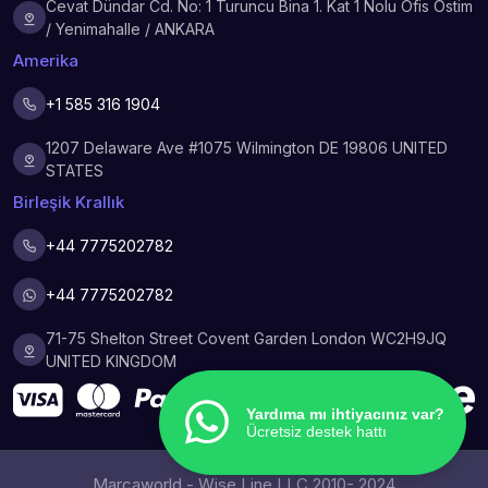
Cevat Dündar Cd. No: 1 Turuncu Bina 1. Kat 1 Nolu Ofis Ostim
/ Yenimahalle / ANKARA
Amerika
+1 585 316 1904
1207 Delaware Ave #1075 Wilmington DE 19806 UNITED
STATES
Birleşik Krallık
+44 7775202782
+44 7775202782
71-75 Shelton Street Covent Garden London WC2H9JQ
UNITED KINGDOM
Yardıma mı ihtiyacınız var?
Ücretsiz destek hattı
Marcaworld - Wise Line LLC 2010- 2024