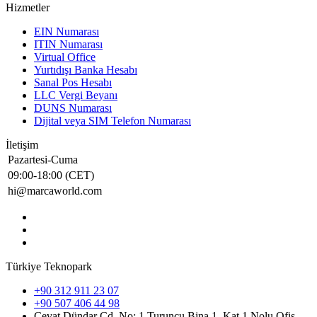
Hizmetler
EIN Numarası
ITIN Numarası
Virtual Office
Yurtıdışı Banka Hesabı
Sanal Pos Hesabı
LLC Vergi Beyanı
DUNS Numarası
Dijital veya SIM Telefon Numarası
İletişim
Pazartesi-Cuma
09:00-18:00 (CET)
hi@marcaworld.com
Türkiye Teknopark
+90 312 911 23 07
+90 507 406 44 98
Cevat Dündar Cd. No: 1 Turuncu Bina 1. Kat 1 Nolu Ofis