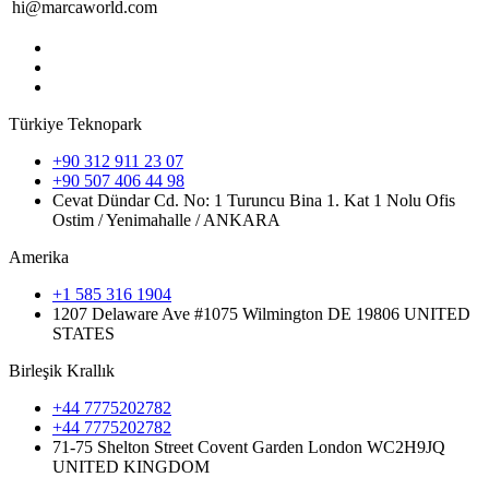
hi@marcaworld.com
Türkiye Teknopark
+90 312 911 23 07
+90 507 406 44 98
Cevat Dündar Cd. No: 1 Turuncu Bina 1. Kat 1 Nolu Ofis
Ostim / Yenimahalle / ANKARA
Amerika
+1 585 316 1904
1207 Delaware Ave #1075 Wilmington DE 19806 UNITED
STATES
Birleşik Krallık
+44 7775202782
+44 7775202782
71-75 Shelton Street Covent Garden London WC2H9JQ
UNITED KINGDOM